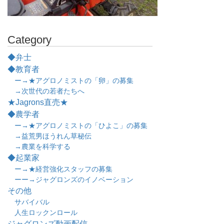
Category
◆弁士
◆教育者
ー→★アグロノミストの「卵」の募集
→次世代の若者たちへ
★Jagrons直売★
◆農学者
ー→★アグロノミストの「ひよこ」の募集
→益荒男ほうれん草秘伝
→農業を科学する
◆起業家
ー→★経営強化スタッフの募集
ーー→ジャグロンズのイノベーション
その他
サバイバル
人生ロックンロール
ジャグロンズ動画配信