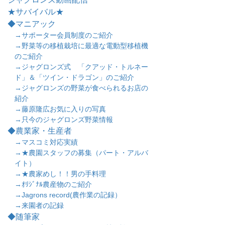
★サバイバル★
◆マニアック
→サポーター会員制度のご紹介
→野菜等の移植栽培に最適な電動型移植機
のご紹介
→ジャグロンズ式 「クアッド・トルネー
ド」＆「ツイン・ドラゴン」のご紹介
→ジャグロンズの野菜が食べられるお店の
紹介
→藤原隆広お気に入りの写真
→只今のジャグロンズ野菜情報
◆農業家・生産者
→マスコミ対応実績
→★農園スタッフの募集（パート・アルバ
イト）
→★農家めし！！男の手料理
→ｵﾘｼﾞﾅﾙ農産物のご紹介
→Jagrons record(農作業の記録）
→来園者の記録
◆随筆家