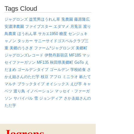
Tags Cloud
ジャグロンズ
益荒男ほうれん草
兎農園
藤原隆広
安濃津農園
ファイブスター
エダマメ
月兎豆
渡り
鳥農業
ほうれん草
サカエ1950
糖度
センジュキ
ャノン
タッカー
サニーサイドゴスペルクラブ三
重
美郷のうさぎ
ファーム*ジャグロンズ
美郷町
ジャグロンズレコード
伊勢丹新宿店
MF185
マッ
セイファーガソン
MF135
秋田県美郷町
GoTo
え
だまめ
ゴールデンタイプ
ゴールデン
学校給食
さ
かえ姐さんのただ芋
枝豆
アフロ
ミニラオ
畝たて
マルチ
ブラックタイプ
オイシックス
えび芋
キャ
ベツ
渡り鳥
イノベーション
マッセイ・ファーガ
ソン
サバイバル
雪
ジョンディア
さかゑ姐さんの
ただ芋