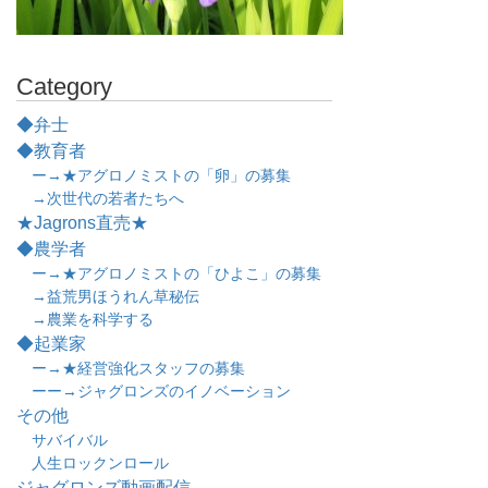
Category
◆弁士
◆教育者
ー→★アグロノミストの「卵」の募集
→次世代の若者たちへ
★Jagrons直売★
◆農学者
ー→★アグロノミストの「ひよこ」の募集
→益荒男ほうれん草秘伝
→農業を科学する
◆起業家
ー→★経営強化スタッフの募集
ーー→ジャグロンズのイノベーション
その他
サバイバル
人生ロックンロール
ジャグロンズ動画配信