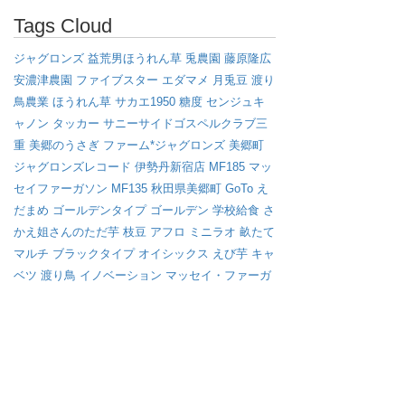
Tags Cloud
ジャグロンズ
益荒男ほうれん草
兎農園
藤原隆広
安濃津農園
ファイブスター
エダマメ
月兎豆
渡り
鳥農業
ほうれん草
サカエ1950
糖度
センジュキ
ャノン
タッカー
サニーサイドゴスペルクラブ三
重
美郷のうさぎ
ファーム*ジャグロンズ
美郷町
ジャグロンズレコード
伊勢丹新宿店
MF185
マッ
セイファーガソン
MF135
秋田県美郷町
GoTo
え
だまめ
ゴールデンタイプ
ゴールデン
学校給食
さ
かえ姐さんのただ芋
枝豆
アフロ
ミニラオ
畝たて
マルチ
ブラックタイプ
オイシックス
えび芋
キャ
ベツ
渡り鳥
イノベーション
マッセイ・ファーガ
ソン
サバイバル
雪
ジョンディア
さかゑ姐さんの
ただ芋