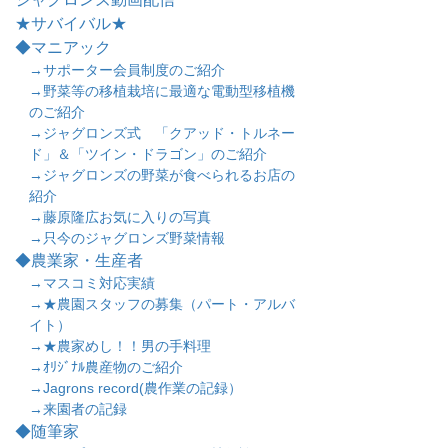
★サバイバル★
◆マニアック
→サポーター会員制度のご紹介
→野菜等の移植栽培に最適な電動型移植機
のご紹介
→ジャグロンズ式 「クアッド・トルネー
ド」＆「ツイン・ドラゴン」のご紹介
→ジャグロンズの野菜が食べられるお店の
紹介
→藤原隆広お気に入りの写真
→只今のジャグロンズ野菜情報
◆農業家・生産者
→マスコミ対応実績
→★農園スタッフの募集（パート・アルバ
イト）
→★農家めし！！男の手料理
→ｵﾘｼﾞﾅﾙ農産物のご紹介
→Jagrons record(農作業の記録）
→来園者の記録
◆随筆家