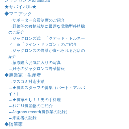
★サバイバル★
◆マニアック
→サポーター会員制度のご紹介
→野菜等の移植栽培に最適な電動型移植機
のご紹介
→ジャグロンズ式 「クアッド・トルネー
ド」＆「ツイン・ドラゴン」のご紹介
→ジャグロンズの野菜が食べられるお店の
紹介
→藤原隆広お気に入りの写真
→只今のジャグロンズ野菜情報
◆農業家・生産者
→マスコミ対応実績
→★農園スタッフの募集（パート・アルバ
イト）
→★農家めし！！男の手料理
→ｵﾘｼﾞﾅﾙ農産物のご紹介
→Jagrons record(農作業の記録）
→来園者の記録
◆随筆家