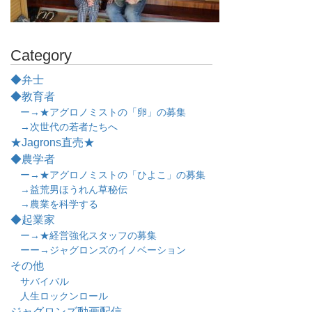
Category
◆弁士
◆教育者
ー→★アグロノミストの「卵」の募集
→次世代の若者たちへ
★Jagrons直売★
◆農学者
ー→★アグロノミストの「ひよこ」の募集
→益荒男ほうれん草秘伝
→農業を科学する
◆起業家
ー→★経営強化スタッフの募集
ーー→ジャグロンズのイノベーション
その他
サバイバル
人生ロックンロール
ジャグロンズ動画配信