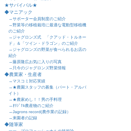
★サバイバル★
◆マニアック
→サポーター会員制度のご紹介
→野菜等の移植栽培に最適な電動型移植機
のご紹介
→ジャグロンズ式 「クアッド・トルネー
ド」＆「ツイン・ドラゴン」のご紹介
→ジャグロンズの野菜が食べられるお店の
紹介
→藤原隆広お気に入りの写真
→只今のジャグロンズ野菜情報
◆農業家・生産者
→マスコミ対応実績
→★農園スタッフの募集（パート・アルバ
イト）
→★農家めし！！男の手料理
→ｵﾘｼﾞﾅﾙ農産物のご紹介
→Jagrons record(農作業の記録）
→来園者の記録
◆随筆家