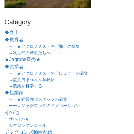
Category
◆弁士
◆教育者
ー→★アグロノミストの「卵」の募集
→次世代の若者たちへ
★Jagrons直売★
◆農学者
ー→★アグロノミストの「ひよこ」の募集
→益荒男ほうれん草秘伝
→農業を科学する
◆起業家
ー→★経営強化スタッフの募集
ーー→ジャグロンズのイノベーション
その他
サバイバル
人生ロックンロール
ジャグロンズ動画配信