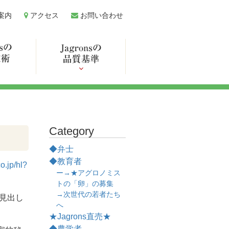
案内
アクセス
お問い合わせ
Category
◆弁士
◆教育者
o.jp/hl?
ー→★アグロノミス
トの「卵」の募集
→次世代の若者たち
見出し
へ
★Jagrons直売★
◆農学者