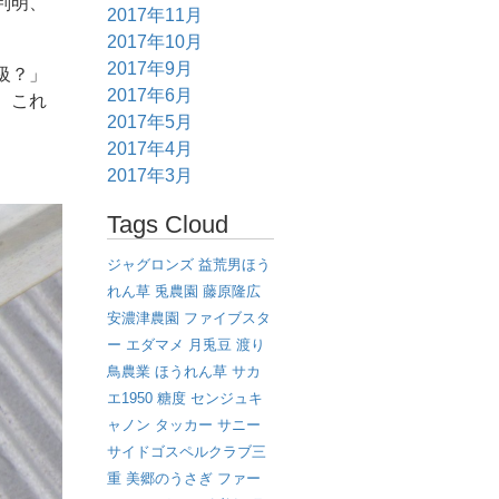
判明、
2017年11月
2017年10月
2017年9月
級？」
2017年6月
。これ
2017年5月
2017年4月
2017年3月
Tags Cloud
ジャグロンズ
益荒男ほう
れん草
兎農園
藤原隆広
安濃津農園
ファイブスタ
ー
エダマメ
月兎豆
渡り
鳥農業
ほうれん草
サカ
エ1950
糖度
センジュキ
ャノン
タッカー
サニー
サイドゴスペルクラブ三
重
美郷のうさぎ
ファー