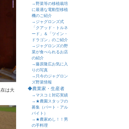
→野菜等の移植栽培
に最適な電動型移植
機のご紹介
→ジャグロンズ式
「クアッド・トルネ
ード」＆「ツイン・
ドラゴン」のご紹介
→ジャグロンズの野
菜が食べられるお店
の紹介
→藤原隆広お気に入
りの写真
→只今のジャグロン
ズ野菜情報
◆農業家・生産者
現在は大
→マスコミ対応実績
→★農園スタッフの
募集（パート・アル
バイト）
→★農家めし！！男
の手料理