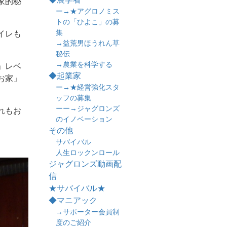
家的秘
ー→★アグロノミス
トの「ひよこ」の募
集
イレも
→益荒男ほうれん草
秘伝
→農業を科学する
」レベ
◆起業家
お家」
ー→★経営強化スタ
ッフの募集
ーー→ジャグロンズ
れもお
のイノベーション
その他
サバイバル
人生ロックンロール
ジャグロンズ動画配
信
★サバイバル★
◆マニアック
→サポーター会員制
度のご紹介