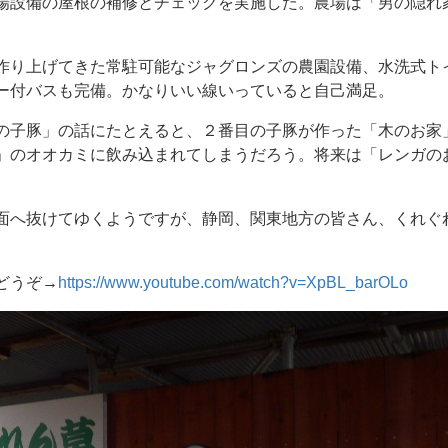
場設備の屋根の補修とチェックを実施した。農場は「男の隠れ
作り上げてきた常駐可能なジャグロンズの農園設備、水洗式ト
ー付バスも完備。かなりいい線いっていると自己満足。
の子豚」の話にたとえると、２番目の子豚が作った「木のお家
」のオオカミに飲み込まれてしまうだろう。将来は「レンガの
面へ抜けてゆくようですが、静岡、関東地方の皆さん、くれぐ
どうぞ→
https://www.youtube.com/watch?v=XpBL_barOLo