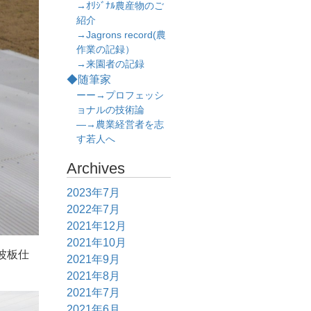
→ｵﾘｼﾞﾅﾙ農産物のご
紹介
→Jagrons record(農
作業の記録）
→来園者の記録
◆随筆家
ーー→プロフェッシ
ョナルの技術論
―→農業経営者を志
す若人へ
Archives
2023年7月
2022年7月
2021年12月
2021年10月
波板仕
2021年9月
2021年8月
2021年7月
2021年6月