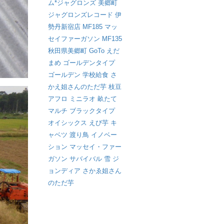
ム*ジャグロンズ
美郷町
ジャグロンズレコード
伊
勢丹新宿店
MF185
マッ
セイファーガソン
MF135
秋田県美郷町
GoTo
えだ
まめ
ゴールデンタイプ
ゴールデン
学校給食
さ
かえ姐さんのただ芋
枝豆
アフロ
ミニラオ
畝たて
マルチ
ブラックタイプ
オイシックス
えび芋
キ
ャベツ
渡り鳥
イノベー
ション
マッセイ・ファー
ガソン
サバイバル
雪
ジ
ョンディア
さかゑ姐さん
のただ芋