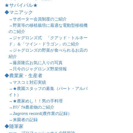
★サバイバル★
◆マニアック
→サポーター会員制度のご紹介
→野菜等の移植栽培に最適な電動型移植機
のご紹介
→ジャグロンズ式 「クアッド・トルネー
ド」＆「ツイン・ドラゴン」のご紹介
→ジャグロンズの野菜が食べられるお店の
紹介
→藤原隆広お気に入りの写真
→只今のジャグロンズ野菜情報
◆農業家・生産者
→マスコミ対応実績
→★農園スタッフの募集（パート・アルバ
イト）
→★農家めし！！男の手料理
→ｵﾘｼﾞﾅﾙ農産物のご紹介
→Jagrons record(農作業の記録）
→来園者の記録
◆随筆家