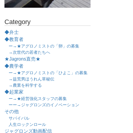
Category
◆弁士
◆教育者
ー→★アグロノミストの「卵」の募集
→次世代の若者たちへ
★Jagrons直売★
◆農学者
ー→★アグロノミストの「ひよこ」の募集
→益荒男ほうれん草秘伝
→農業を科学する
◆起業家
ー→★経営強化スタッフの募集
ーー→ジャグロンズのイノベーション
その他
サバイバル
人生ロックンロール
ジャグロンズ動画配信