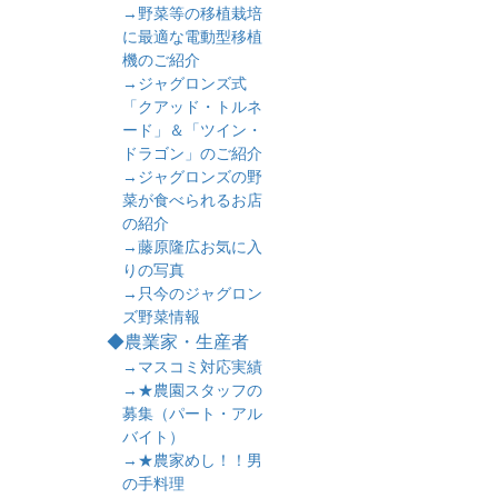
→野菜等の移植栽培
に最適な電動型移植
機のご紹介
→ジャグロンズ式
「クアッド・トルネ
ード」＆「ツイン・
ドラゴン」のご紹介
→ジャグロンズの野
菜が食べられるお店
の紹介
→藤原隆広お気に入
りの写真
→只今のジャグロン
ズ野菜情報
◆農業家・生産者
→マスコミ対応実績
→★農園スタッフの
募集（パート・アル
バイト）
→★農家めし！！男
の手料理