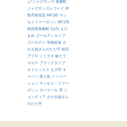
ム*ジャグロンズ
美郷町
ジャグロンズレコード
伊
勢丹新宿店
MF185
マッ
セイファーガソン
MF135
秋田県美郷町
GoTo
えだ
まめ
ゴールデンタイプ
ゴールデン
学校給食
さ
かえ姐さんのただ芋
枝豆
アフロ
ミニラオ
畝たて
マルチ
ブラックタイプ
オイシックス
えび芋
キ
ャベツ
渡り鳥
イノベー
ション
マッセイ・ファー
ガソン
サバイバル
雪
ジ
ョンディア
さかゑ姐さん
のただ芋