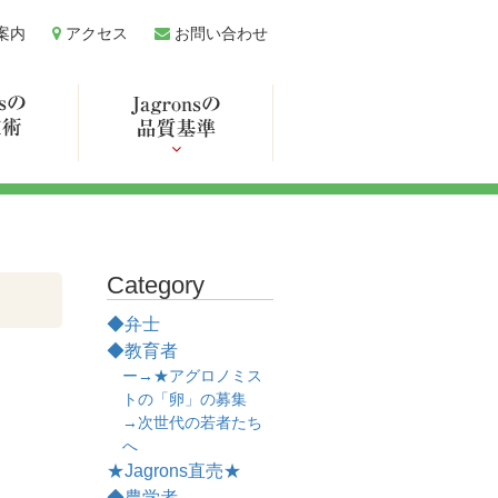
案内
アクセス
お問い合わせ
Category
◆弁士
◆教育者
ー→★アグロノミス
トの「卵」の募集
→次世代の若者たち
へ
★Jagrons直売★
◆農学者