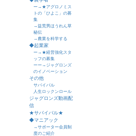
ー→★アグロノミス
トの「ひよこ」の募
集
→益荒男ほうれん草
秘伝
→農業を科学する
◆起業家
ー→★経営強化スタ
ッフの募集
ーー→ジャグロンズ
のイノベーション
その他
サバイバル
人生ロックンロール
ジャグロンズ動画配
信
★サバイバル★
◆マニアック
→サポーター会員制
度のご紹介