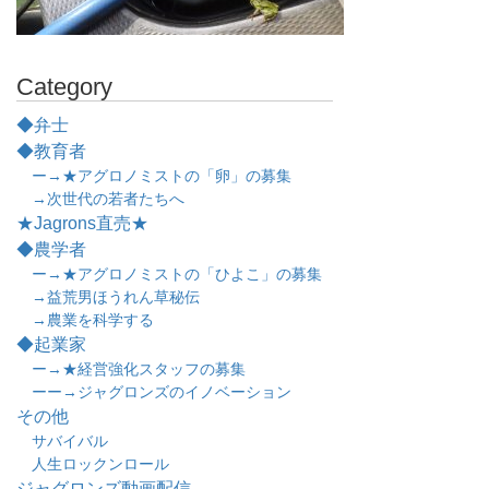
Category
◆弁士
◆教育者
ー→★アグロノミストの「卵」の募集
→次世代の若者たちへ
★Jagrons直売★
◆農学者
ー→★アグロノミストの「ひよこ」の募集
→益荒男ほうれん草秘伝
→農業を科学する
◆起業家
ー→★経営強化スタッフの募集
ーー→ジャグロンズのイノベーション
その他
サバイバル
人生ロックンロール
ジャグロンズ動画配信