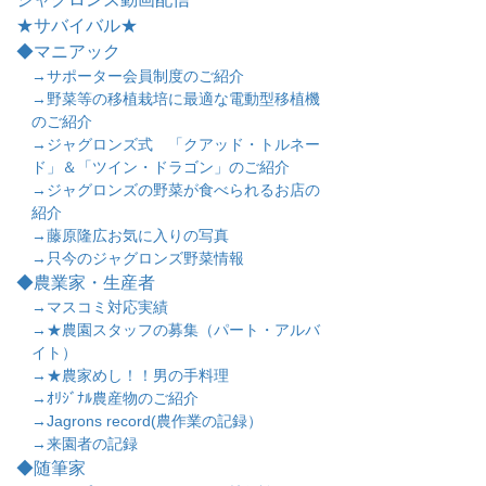
★サバイバル★
◆マニアック
→サポーター会員制度のご紹介
→野菜等の移植栽培に最適な電動型移植機
のご紹介
→ジャグロンズ式 「クアッド・トルネー
ド」＆「ツイン・ドラゴン」のご紹介
→ジャグロンズの野菜が食べられるお店の
紹介
→藤原隆広お気に入りの写真
→只今のジャグロンズ野菜情報
◆農業家・生産者
→マスコミ対応実績
→★農園スタッフの募集（パート・アルバ
イト）
→★農家めし！！男の手料理
→ｵﾘｼﾞﾅﾙ農産物のご紹介
→Jagrons record(農作業の記録）
→来園者の記録
◆随筆家