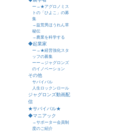
ー→★アグロノミス
トの「ひよこ」の募
集
→益荒男ほうれん草
秘伝
→農業を科学する
◆起業家
ー→★経営強化スタ
ッフの募集
ーー→ジャグロンズ
のイノベーション
その他
サバイバル
人生ロックンロール
ジャグロンズ動画配
信
★サバイバル★
◆マニアック
→サポーター会員制
度のご紹介