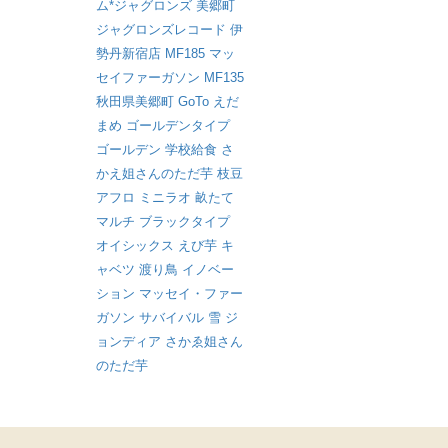
ム*ジャグロンズ
美郷町
ジャグロンズレコード
伊
勢丹新宿店
MF185
マッ
セイファーガソン
MF135
秋田県美郷町
GoTo
えだ
まめ
ゴールデンタイプ
ゴールデン
学校給食
さ
かえ姐さんのただ芋
枝豆
アフロ
ミニラオ
畝たて
マルチ
ブラックタイプ
オイシックス
えび芋
キ
ャベツ
渡り鳥
イノベー
ション
マッセイ・ファー
ガソン
サバイバル
雪
ジ
ョンディア
さかゑ姐さん
のただ芋