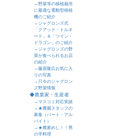
→野菜等の移植栽培
に最適な電動型移植
機のご紹介
→ジャグロンズ式
「クアッド・トルネ
ード」＆「ツイン・
ドラゴン」のご紹介
→ジャグロンズの野
菜が食べられるお店
の紹介
→藤原隆広お気に入
りの写真
→只今のジャグロン
ズ野菜情報
◆農業家・生産者
→マスコミ対応実績
→★農園スタッフの
募集（パート・アル
バイト）
→★農家めし！！男
の手料理