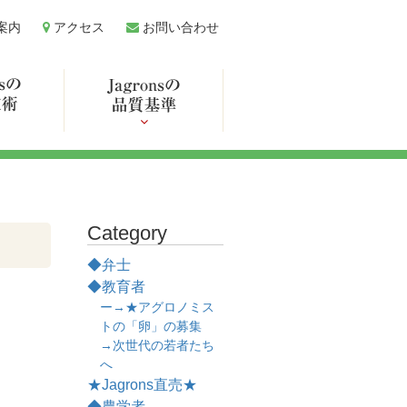
案内
アクセス
お問い合わせ
Category
◆弁士
◆教育者
ー→★アグロノミス
トの「卵」の募集
→次世代の若者たち
へ
★Jagrons直売★
◆農学者