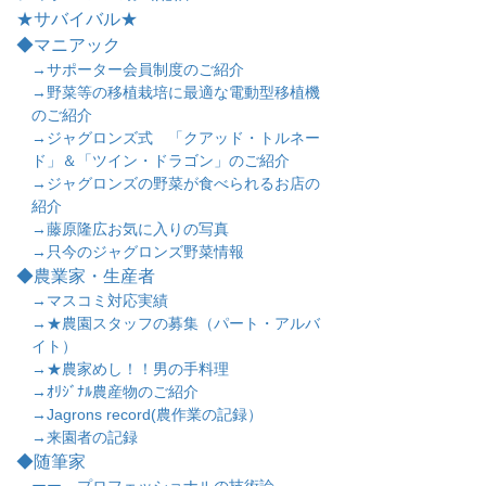
★サバイバル★
◆マニアック
→サポーター会員制度のご紹介
→野菜等の移植栽培に最適な電動型移植機
のご紹介
→ジャグロンズ式 「クアッド・トルネー
ド」＆「ツイン・ドラゴン」のご紹介
→ジャグロンズの野菜が食べられるお店の
紹介
→藤原隆広お気に入りの写真
→只今のジャグロンズ野菜情報
◆農業家・生産者
→マスコミ対応実績
→★農園スタッフの募集（パート・アルバ
イト）
→★農家めし！！男の手料理
→ｵﾘｼﾞﾅﾙ農産物のご紹介
→Jagrons record(農作業の記録）
→来園者の記録
◆随筆家