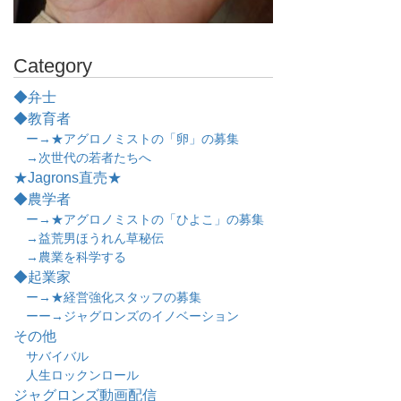
Category
◆弁士
◆教育者
ー→★アグロノミストの「卵」の募集
→次世代の若者たちへ
★Jagrons直売★
◆農学者
ー→★アグロノミストの「ひよこ」の募集
→益荒男ほうれん草秘伝
→農業を科学する
◆起業家
ー→★経営強化スタッフの募集
ーー→ジャグロンズのイノベーション
その他
サバイバル
人生ロックンロール
ジャグロンズ動画配信