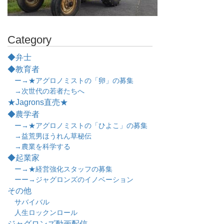
Category
◆弁士
◆教育者
ー→★アグロノミストの「卵」の募集
→次世代の若者たちへ
★Jagrons直売★
◆農学者
ー→★アグロノミストの「ひよこ」の募集
→益荒男ほうれん草秘伝
→農業を科学する
◆起業家
ー→★経営強化スタッフの募集
ーー→ジャグロンズのイノベーション
その他
サバイバル
人生ロックンロール
ジャグロンズ動画配信