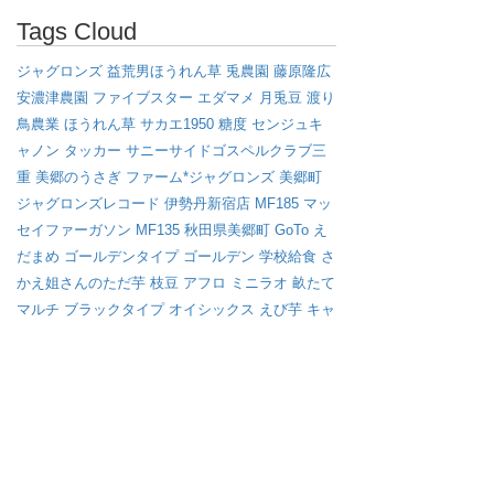
Tags Cloud
ジャグロンズ
益荒男ほうれん草
兎農園
藤原隆広
安濃津農園
ファイブスター
エダマメ
月兎豆
渡り
鳥農業
ほうれん草
サカエ1950
糖度
センジュキ
ャノン
タッカー
サニーサイドゴスペルクラブ三
重
美郷のうさぎ
ファーム*ジャグロンズ
美郷町
ジャグロンズレコード
伊勢丹新宿店
MF185
マッ
セイファーガソン
MF135
秋田県美郷町
GoTo
え
だまめ
ゴールデンタイプ
ゴールデン
学校給食
さ
かえ姐さんのただ芋
枝豆
アフロ
ミニラオ
畝たて
マルチ
ブラックタイプ
オイシックス
えび芋
キャ
ベツ
渡り鳥
イノベーション
マッセイ・ファーガ
ソン
サバイバル
雪
ジョンディア
さかゑ姐さんの
ただ芋