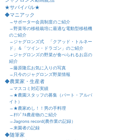
★サバイバル★
◆マニアック
→サポーター会員制度のご紹介
→野菜等の移植栽培に最適な電動型移植機
のご紹介
→ジャグロンズ式 「クアッド・トルネー
ド」＆「ツイン・ドラゴン」のご紹介
→ジャグロンズの野菜が食べられるお店の
紹介
→藤原隆広お気に入りの写真
→只今のジャグロンズ野菜情報
◆農業家・生産者
→マスコミ対応実績
→★農園スタッフの募集（パート・アルバ
イト）
→★農家めし！！男の手料理
→ｵﾘｼﾞﾅﾙ農産物のご紹介
→Jagrons record(農作業の記録）
→来園者の記録
◆随筆家