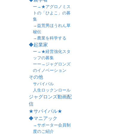
ー→★アグロノミス
トの「ひよこ」の募
集
→益荒男ほうれん草
秘伝
→農業を科学する
◆起業家
ー→★経営強化スタ
ッフの募集
ーー→ジャグロンズ
のイノベーション
その他
サバイバル
人生ロックンロール
ジャグロンズ動画配
信
★サバイバル★
◆マニアック
→サポーター会員制
度のご紹介