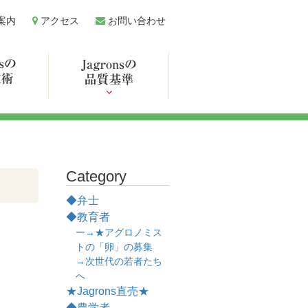
案内
アクセス
お問い合わせ
Category
◆弁士
◆教育者
ー→★アグロノミス
トの「卵」の募集
→次世代の若者たち
へ
★Jagrons直売★
◆農学者