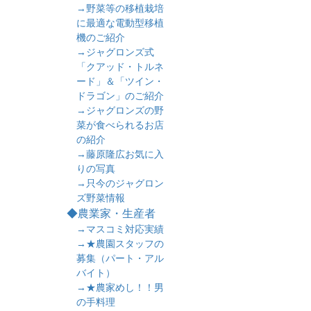
→野菜等の移植栽培
に最適な電動型移植
機のご紹介
→ジャグロンズ式
「クアッド・トルネ
ード」＆「ツイン・
ドラゴン」のご紹介
→ジャグロンズの野
菜が食べられるお店
の紹介
→藤原隆広お気に入
りの写真
→只今のジャグロン
ズ野菜情報
◆農業家・生産者
→マスコミ対応実績
→★農園スタッフの
募集（パート・アル
バイト）
→★農家めし！！男
の手料理