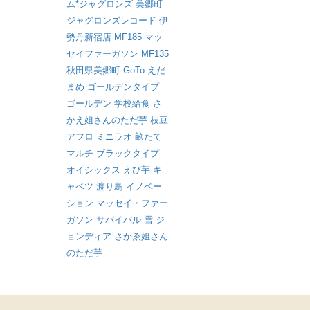
ム*ジャグロンズ
美郷町
ジャグロンズレコード
伊
勢丹新宿店
MF185
マッ
セイファーガソン
MF135
秋田県美郷町
GoTo
えだ
まめ
ゴールデンタイプ
ゴールデン
学校給食
さ
かえ姐さんのただ芋
枝豆
アフロ
ミニラオ
畝たて
マルチ
ブラックタイプ
オイシックス
えび芋
キ
ャベツ
渡り鳥
イノベー
ション
マッセイ・ファー
ガソン
サバイバル
雪
ジ
ョンディア
さかゑ姐さん
のただ芋