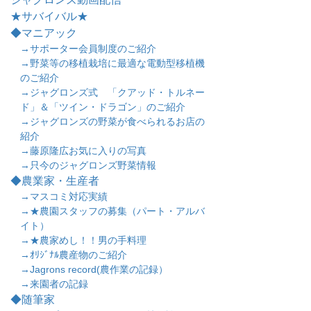
★サバイバル★
◆マニアック
→サポーター会員制度のご紹介
→野菜等の移植栽培に最適な電動型移植機
のご紹介
→ジャグロンズ式 「クアッド・トルネー
ド」＆「ツイン・ドラゴン」のご紹介
→ジャグロンズの野菜が食べられるお店の
紹介
→藤原隆広お気に入りの写真
→只今のジャグロンズ野菜情報
◆農業家・生産者
→マスコミ対応実績
→★農園スタッフの募集（パート・アルバ
イト）
→★農家めし！！男の手料理
→ｵﾘｼﾞﾅﾙ農産物のご紹介
→Jagrons record(農作業の記録）
→来園者の記録
◆随筆家