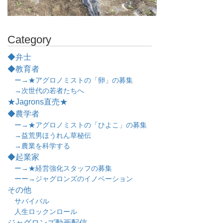
Category
◆弁士
◆教育者
ー→★アグロノミストの「卵」の募集
→次世代の若者たちへ
★Jagrons直売★
◆農学者
ー→★アグロノミストの「ひよこ」の募集
→益荒男ほうれん草秘伝
→農業を科学する
◆起業家
ー→★経営強化スタッフの募集
ーー→ジャグロンズのイノベーション
その他
サバイバル
人生ロックンロール
ジャグロンズ動画配信