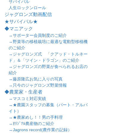
サバイバル
人生ロックンロール
ジャグロンズ動画配信
★サバイバル★
◆マニアック
→サポーター会員制度のご紹介
→野菜等の移植栽培に最適な電動型移植機
のご紹介
→ジャグロンズ式 「クアッド・トルネー
ド」＆「ツイン・ドラゴン」のご紹介
→ジャグロンズの野菜が食べられるお店の
紹介
→藤原隆広お気に入りの写真
→只今のジャグロンズ野菜情報
◆農業家・生産者
→マスコミ対応実績
→★農園スタッフの募集（パート・アルバ
イト）
→★農家めし！！男の手料理
→ｵﾘｼﾞﾅﾙ農産物のご紹介
→Jagrons record(農作業の記録）