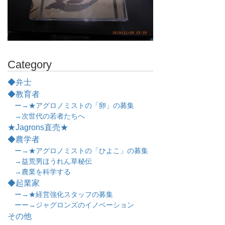
Category
◆弁士
◆教育者
ー→★アグロノミストの「卵」の募集
→次世代の若者たちへ
★Jagrons直売★
◆農学者
ー→★アグロノミストの「ひよこ」の募集
→益荒男ほうれん草秘伝
→農業を科学する
◆起業家
ー→★経営強化スタッフの募集
ーー→ジャグロンズのイノベーション
その他