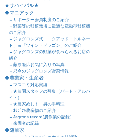
★サバイバル★
◆マニアック
→サポーター会員制度のご紹介
→野菜等の移植栽培に最適な電動型移植機
のご紹介
→ジャグロンズ式 「クアッド・トルネー
ド」＆「ツイン・ドラゴン」のご紹介
→ジャグロンズの野菜が食べられるお店の
紹介
→藤原隆広お気に入りの写真
→只今のジャグロンズ野菜情報
◆農業家・生産者
→マスコミ対応実績
→★農園スタッフの募集（パート・アルバ
イト）
→★農家めし！！男の手料理
→ｵﾘｼﾞﾅﾙ農産物のご紹介
→Jagrons record(農作業の記録）
→来園者の記録
◆随筆家