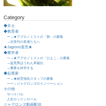
Category
◆弁士
◆教育者
ー→★アグロノミストの「卵」の募集
→次世代の若者たちへ
★Jagrons直売★
◆農学者
ー→★アグロノミストの「ひよこ」の募集
→益荒男ほうれん草秘伝
→農業を科学する
◆起業家
ー→★経営強化スタッフの募集
ーー→ジャグロンズのイノベーション
その他
サバイバル
人生ロックンロール
ジャグロンズ動画配信