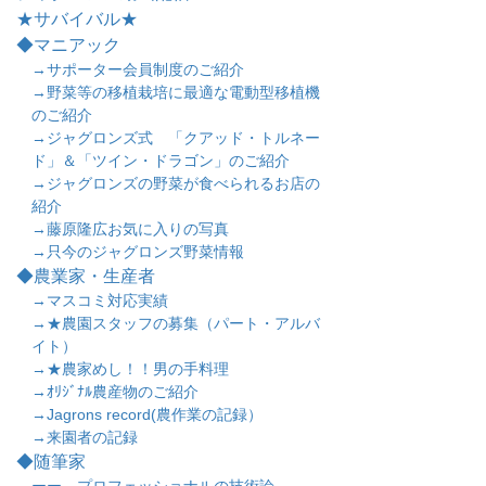
★サバイバル★
◆マニアック
→サポーター会員制度のご紹介
→野菜等の移植栽培に最適な電動型移植機
のご紹介
→ジャグロンズ式 「クアッド・トルネー
ド」＆「ツイン・ドラゴン」のご紹介
→ジャグロンズの野菜が食べられるお店の
紹介
→藤原隆広お気に入りの写真
→只今のジャグロンズ野菜情報
◆農業家・生産者
→マスコミ対応実績
→★農園スタッフの募集（パート・アルバ
イト）
→★農家めし！！男の手料理
→ｵﾘｼﾞﾅﾙ農産物のご紹介
→Jagrons record(農作業の記録）
→来園者の記録
◆随筆家