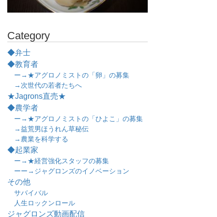
Category
◆弁士
◆教育者
ー→★アグロノミストの「卵」の募集
→次世代の若者たちへ
★Jagrons直売★
◆農学者
ー→★アグロノミストの「ひよこ」の募集
→益荒男ほうれん草秘伝
→農業を科学する
◆起業家
ー→★経営強化スタッフの募集
ーー→ジャグロンズのイノベーション
その他
サバイバル
人生ロックンロール
ジャグロンズ動画配信