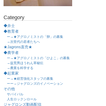
Category
◆弁士
◆教育者
ー→★アグロノミストの「卵」の募集
→次世代の若者たちへ
★Jagrons直売★
◆農学者
ー→★アグロノミストの「ひよこ」の募集
→益荒男ほうれん草秘伝
→農業を科学する
◆起業家
ー→★経営強化スタッフの募集
ーー→ジャグロンズのイノベーション
その他
サバイバル
人生ロックンロール
ジャグロンズ動画配信