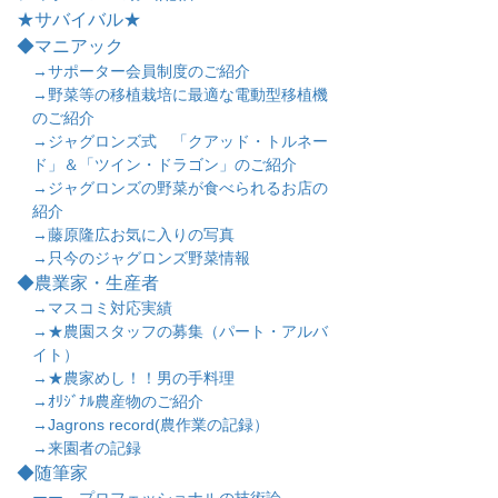
★サバイバル★
◆マニアック
→サポーター会員制度のご紹介
→野菜等の移植栽培に最適な電動型移植機
のご紹介
→ジャグロンズ式 「クアッド・トルネー
ド」＆「ツイン・ドラゴン」のご紹介
→ジャグロンズの野菜が食べられるお店の
紹介
→藤原隆広お気に入りの写真
→只今のジャグロンズ野菜情報
◆農業家・生産者
→マスコミ対応実績
→★農園スタッフの募集（パート・アルバ
イト）
→★農家めし！！男の手料理
→ｵﾘｼﾞﾅﾙ農産物のご紹介
→Jagrons record(農作業の記録）
→来園者の記録
◆随筆家