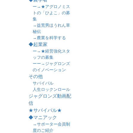
ー→★アグロノミス
トの「ひよこ」の募
集
→益荒男ほうれん草
秘伝
→農業を科学する
◆起業家
ー→★経営強化スタ
ッフの募集
ーー→ジャグロンズ
のイノベーション
その他
サバイバル
人生ロックンロール
ジャグロンズ動画配
信
★サバイバル★
◆マニアック
→サポーター会員制
度のご紹介