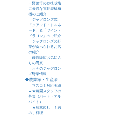
→野菜等の移植栽培
に最適な電動型移植
機のご紹介
→ジャグロンズ式
「クアッド・トルネ
ード」＆「ツイン・
ドラゴン」のご紹介
→ジャグロンズの野
菜が食べられるお店
の紹介
→藤原隆広お気に入
りの写真
→只今のジャグロン
ズ野菜情報
◆農業家・生産者
→マスコミ対応実績
→★農園スタッフの
募集（パート・アル
バイト）
→★農家めし！！男
の手料理