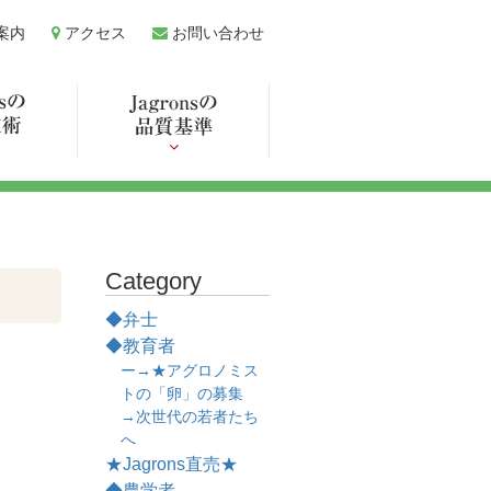
案内
アクセス
お問い合わせ
Category
◆弁士
◆教育者
ー→★アグロノミス
トの「卵」の募集
→次世代の若者たち
へ
★Jagrons直売★
◆農学者