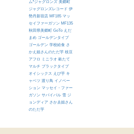
ム*ジャグロンズ
美郷町
ジャグロンズレコード
伊
勢丹新宿店
MF185
マッ
セイファーガソン
MF135
秋田県美郷町
GoTo
えだ
まめ
ゴールデンタイプ
ゴールデン
学校給食
さ
かえ姐さんのただ芋
枝豆
アフロ
ミニラオ
畝たて
マルチ
ブラックタイプ
オイシックス
えび芋
キ
ャベツ
渡り鳥
イノベー
ション
マッセイ・ファー
ガソン
サバイバル
雪
ジ
ョンディア
さかゑ姐さん
のただ芋