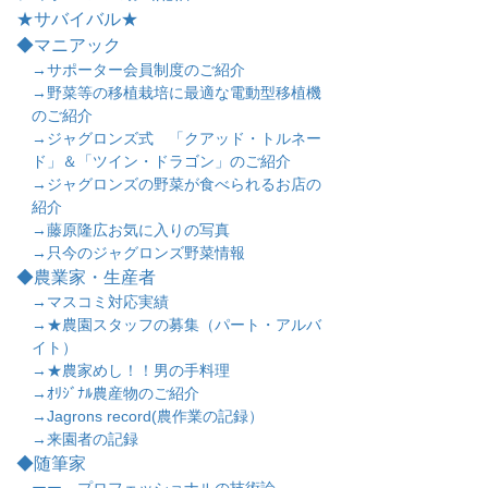
★サバイバル★
◆マニアック
→サポーター会員制度のご紹介
→野菜等の移植栽培に最適な電動型移植機
のご紹介
→ジャグロンズ式 「クアッド・トルネー
ド」＆「ツイン・ドラゴン」のご紹介
→ジャグロンズの野菜が食べられるお店の
紹介
→藤原隆広お気に入りの写真
→只今のジャグロンズ野菜情報
◆農業家・生産者
→マスコミ対応実績
→★農園スタッフの募集（パート・アルバ
イト）
→★農家めし！！男の手料理
→ｵﾘｼﾞﾅﾙ農産物のご紹介
→Jagrons record(農作業の記録）
→来園者の記録
◆随筆家