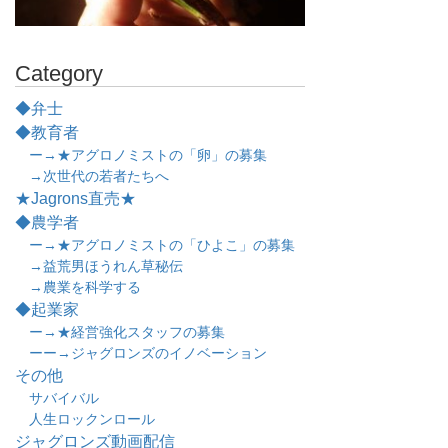
Category
◆弁士
◆教育者
ー→★アグロノミストの「卵」の募集
→次世代の若者たちへ
★Jagrons直売★
◆農学者
ー→★アグロノミストの「ひよこ」の募集
→益荒男ほうれん草秘伝
→農業を科学する
◆起業家
ー→★経営強化スタッフの募集
ーー→ジャグロンズのイノベーション
その他
サバイバル
人生ロックンロール
ジャグロンズ動画配信