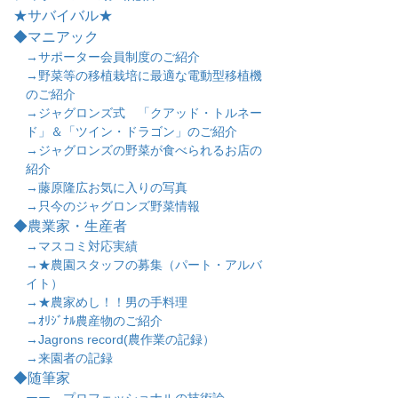
★サバイバル★
◆マニアック
→サポーター会員制度のご紹介
→野菜等の移植栽培に最適な電動型移植機
のご紹介
→ジャグロンズ式 「クアッド・トルネー
ド」＆「ツイン・ドラゴン」のご紹介
→ジャグロンズの野菜が食べられるお店の
紹介
→藤原隆広お気に入りの写真
→只今のジャグロンズ野菜情報
◆農業家・生産者
→マスコミ対応実績
→★農園スタッフの募集（パート・アルバ
イト）
→★農家めし！！男の手料理
→ｵﾘｼﾞﾅﾙ農産物のご紹介
→Jagrons record(農作業の記録）
→来園者の記録
◆随筆家