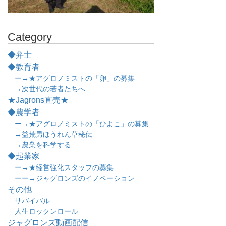
Category
◆弁士
◆教育者
ー→★アグロノミストの「卵」の募集
→次世代の若者たちへ
★Jagrons直売★
◆農学者
ー→★アグロノミストの「ひよこ」の募集
→益荒男ほうれん草秘伝
→農業を科学する
◆起業家
ー→★経営強化スタッフの募集
ーー→ジャグロンズのイノベーション
その他
サバイバル
人生ロックンロール
ジャグロンズ動画配信