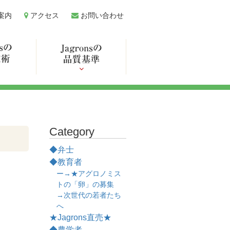
案内
アクセス
お問い合わせ
Category
◆弁士
◆教育者
ー→★アグロノミス
トの「卵」の募集
→次世代の若者たち
へ
★Jagrons直売★
◆農学者