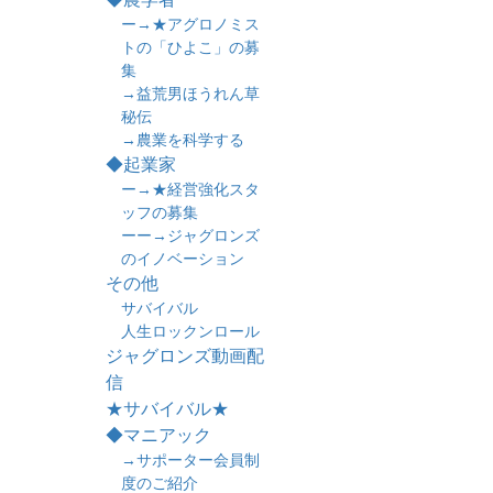
ー→★アグロノミス
トの「ひよこ」の募
集
→益荒男ほうれん草
秘伝
→農業を科学する
◆起業家
ー→★経営強化スタ
ッフの募集
ーー→ジャグロンズ
のイノベーション
その他
サバイバル
人生ロックンロール
ジャグロンズ動画配
信
★サバイバル★
◆マニアック
→サポーター会員制
度のご紹介