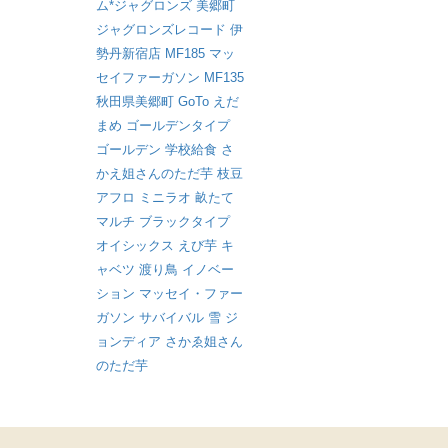
ム*ジャグロンズ
美郷町
ジャグロンズレコード
伊
勢丹新宿店
MF185
マッ
セイファーガソン
MF135
秋田県美郷町
GoTo
えだ
まめ
ゴールデンタイプ
ゴールデン
学校給食
さ
かえ姐さんのただ芋
枝豆
アフロ
ミニラオ
畝たて
マルチ
ブラックタイプ
オイシックス
えび芋
キ
ャベツ
渡り鳥
イノベー
ション
マッセイ・ファー
ガソン
サバイバル
雪
ジ
ョンディア
さかゑ姐さん
のただ芋