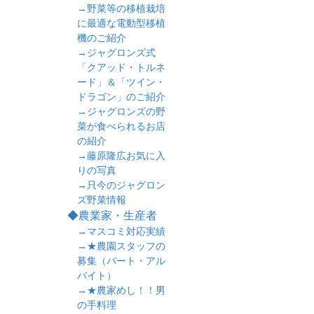
→野菜等の移植栽培
に最適な電動型移植
機のご紹介
→ジャグロンズ式
「クアッド・トルネ
ード」＆「ツイン・
ドラゴン」のご紹介
→ジャグロンズの野
菜が食べられるお店
の紹介
→藤原隆広お気に入
りの写真
→只今のジャグロン
ズ野菜情報
◆農業家・生産者
→マスコミ対応実績
→★農園スタッフの
募集（パート・アル
バイト）
→★農家めし！！男
の手料理