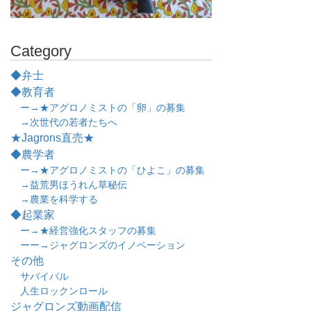
Category
◆弁士
◆教育者
ー→★アグロノミストの「卵」の募集
→次世代の若者たちへ
★Jagrons直売★
◆農学者
ー→★アグロノミストの「ひよこ」の募集
→益荒男ほうれん草秘伝
→農業を科学する
◆起業家
ー→★経営強化スタッフの募集
ーー→ジャグロンズのイノベーション
その他
サバイバル
人生ロックンロール
ジャグロンズ動画配信