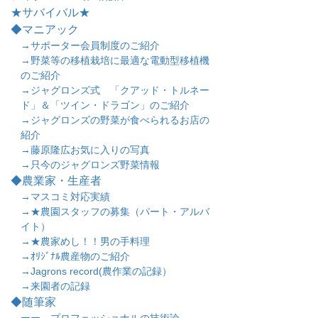
★サバイバル★
◆マニアック
→サポーター会員制度のご紹介
→野菜等の移植栽培に最適な電動型移植機
のご紹介
→ジャグロンズ式 「クアッド・トルネー
ド」＆「ツイン・ドラゴン」のご紹介
→ジャグロンズの野菜が食べられるお店の
紹介
→藤原隆広お気に入りの写真
→只今のジャグロンズ野菜情報
◆農業家・生産者
→マスコミ対応実績
→★農園スタッフの募集（パート・アルバ
イト）
→★農家めし！！男の手料理
→ｵﾘｼﾞﾅﾙ農産物のご紹介
→Jagrons record(農作業の記録）
→来園者の記録
◆随筆家