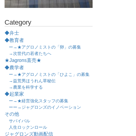
Category
◆弁士
◆教育者
ー→★アグロノミストの「卵」の募集
→次世代の若者たちへ
★Jagrons直売★
◆農学者
ー→★アグロノミストの「ひよこ」の募集
→益荒男ほうれん草秘伝
→農業を科学する
◆起業家
ー→★経営強化スタッフの募集
ーー→ジャグロンズのイノベーション
その他
サバイバル
人生ロックンロール
ジャグロンズ動画配信