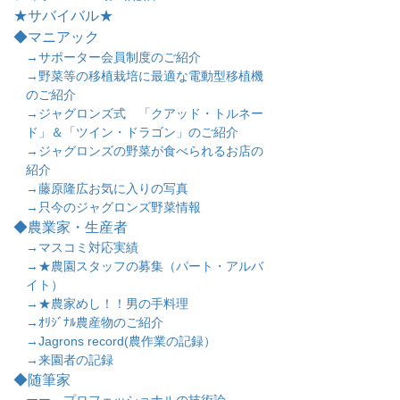
★サバイバル★
◆マニアック
→サポーター会員制度のご紹介
→野菜等の移植栽培に最適な電動型移植機
のご紹介
→ジャグロンズ式 「クアッド・トルネー
ド」＆「ツイン・ドラゴン」のご紹介
→ジャグロンズの野菜が食べられるお店の
紹介
→藤原隆広お気に入りの写真
→只今のジャグロンズ野菜情報
◆農業家・生産者
→マスコミ対応実績
→★農園スタッフの募集（パート・アルバ
イト）
→★農家めし！！男の手料理
→ｵﾘｼﾞﾅﾙ農産物のご紹介
→Jagrons record(農作業の記録）
→来園者の記録
◆随筆家