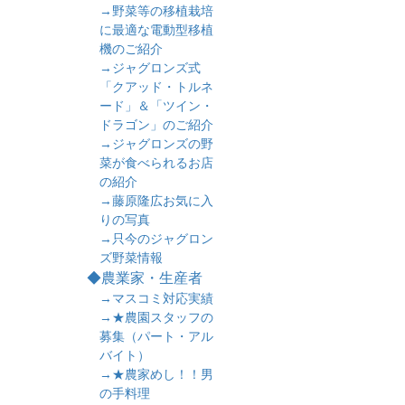
→野菜等の移植栽培
に最適な電動型移植
機のご紹介
→ジャグロンズ式
「クアッド・トルネ
ード」＆「ツイン・
ドラゴン」のご紹介
→ジャグロンズの野
菜が食べられるお店
の紹介
→藤原隆広お気に入
りの写真
→只今のジャグロン
ズ野菜情報
◆農業家・生産者
→マスコミ対応実績
→★農園スタッフの
募集（パート・アル
バイト）
→★農家めし！！男
の手料理