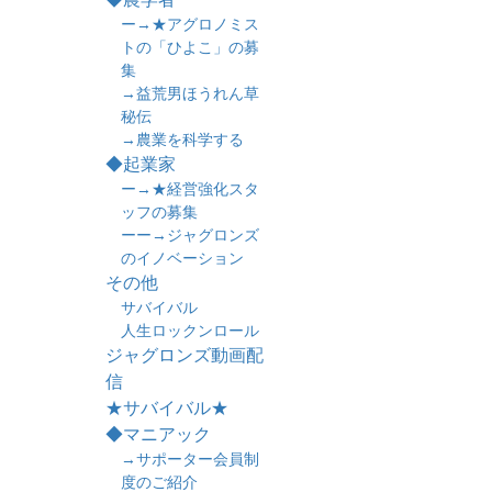
ー→★アグロノミス
トの「ひよこ」の募
集
→益荒男ほうれん草
秘伝
→農業を科学する
◆起業家
ー→★経営強化スタ
ッフの募集
ーー→ジャグロンズ
のイノベーション
その他
サバイバル
人生ロックンロール
ジャグロンズ動画配
信
★サバイバル★
◆マニアック
→サポーター会員制
度のご紹介