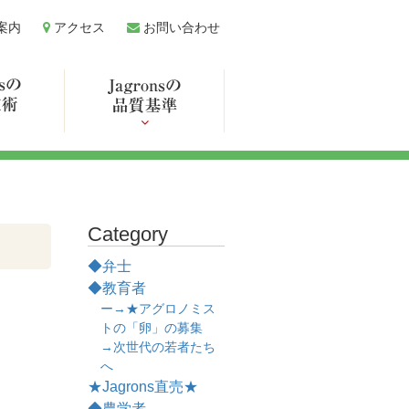
案内
アクセス
お問い合わせ
Category
◆弁士
◆教育者
ー→★アグロノミス
トの「卵」の募集
→次世代の若者たち
へ
★Jagrons直売★
◆農学者