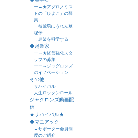
ー→★アグロノミス
トの「ひよこ」の募
集
→益荒男ほうれん草
秘伝
→農業を科学する
◆起業家
ー→★経営強化スタ
ッフの募集
ーー→ジャグロンズ
のイノベーション
その他
サバイバル
人生ロックンロール
ジャグロンズ動画配
信
★サバイバル★
◆マニアック
→サポーター会員制
度のご紹介