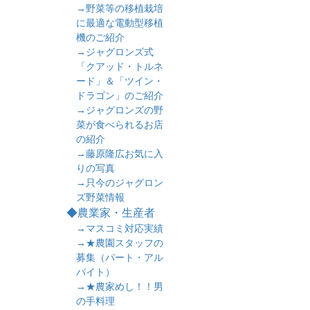
→野菜等の移植栽培
に最適な電動型移植
機のご紹介
→ジャグロンズ式
「クアッド・トルネ
ード」＆「ツイン・
ドラゴン」のご紹介
→ジャグロンズの野
菜が食べられるお店
の紹介
→藤原隆広お気に入
りの写真
→只今のジャグロン
ズ野菜情報
◆農業家・生産者
→マスコミ対応実績
→★農園スタッフの
募集（パート・アル
バイト）
→★農家めし！！男
の手料理