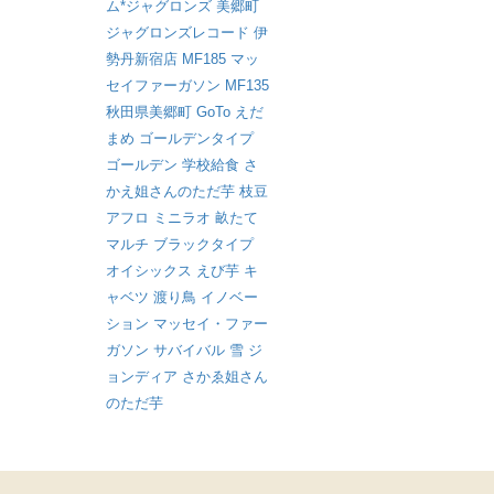
ム*ジャグロンズ
美郷町
ジャグロンズレコード
伊
勢丹新宿店
MF185
マッ
セイファーガソン
MF135
秋田県美郷町
GoTo
えだ
まめ
ゴールデンタイプ
ゴールデン
学校給食
さ
かえ姐さんのただ芋
枝豆
アフロ
ミニラオ
畝たて
マルチ
ブラックタイプ
オイシックス
えび芋
キ
ャベツ
渡り鳥
イノベー
ション
マッセイ・ファー
ガソン
サバイバル
雪
ジ
ョンディア
さかゑ姐さん
のただ芋