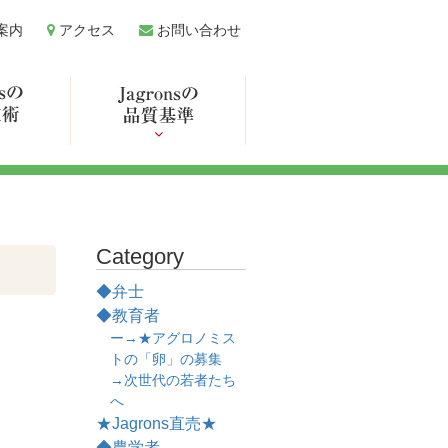
案内
アクセス
お問い合わせ
Category
◆弁士
◆教育者
ー→★アグロノミス
トの「卵」の募集
→次世代の若者たち
へ
★Jagrons直売★
◆農学者