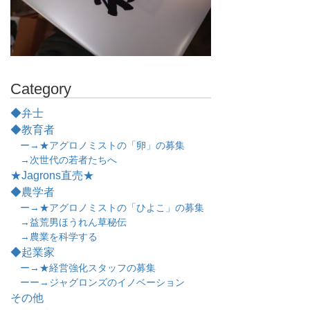
Category
◆弁士
◆教育者
ー→★アグロノミストの「卵」の募集
→次世代の若者たちへ
★Jagrons直売★
◆農学者
ー→★アグロノミストの「ひよこ」の募集
→益荒男ほうれん草秘伝
→農業を科学する
◆起業家
ー→★経営強化スタッフの募集
ーー→ジャグロンズのイノベーション
その他