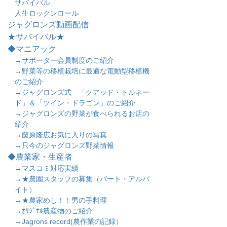
サバイバル
人生ロックンロール
ジャグロンズ動画配信
★サバイバル★
◆マニアック
→サポーター会員制度のご紹介
→野菜等の移植栽培に最適な電動型移植機
のご紹介
→ジャグロンズ式 「クアッド・トルネー
ド」＆「ツイン・ドラゴン」のご紹介
→ジャグロンズの野菜が食べられるお店の
紹介
→藤原隆広お気に入りの写真
→只今のジャグロンズ野菜情報
◆農業家・生産者
→マスコミ対応実績
→★農園スタッフの募集（パート・アルバ
イト）
→★農家めし！！男の手料理
→ｵﾘｼﾞﾅﾙ農産物のご紹介
→Jagrons record(農作業の記録）