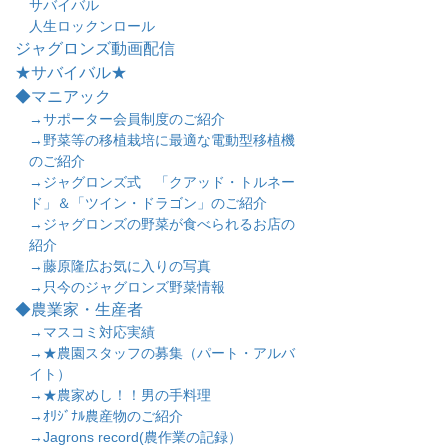
サバイバル
人生ロックンロール
ジャグロンズ動画配信
★サバイバル★
◆マニアック
→サポーター会員制度のご紹介
→野菜等の移植栽培に最適な電動型移植機
のご紹介
→ジャグロンズ式 「クアッド・トルネー
ド」＆「ツイン・ドラゴン」のご紹介
→ジャグロンズの野菜が食べられるお店の
紹介
→藤原隆広お気に入りの写真
→只今のジャグロンズ野菜情報
◆農業家・生産者
→マスコミ対応実績
→★農園スタッフの募集（パート・アルバ
イト）
→★農家めし！！男の手料理
→ｵﾘｼﾞﾅﾙ農産物のご紹介
→Jagrons record(農作業の記録）