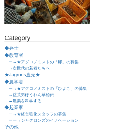
Category
◆弁士
◆教育者
ー→★アグロノミストの「卵」の募集
→次世代の若者たちへ
★Jagrons直売★
◆農学者
ー→★アグロノミストの「ひよこ」の募集
→益荒男ほうれん草秘伝
→農業を科学する
◆起業家
ー→★経営強化スタッフの募集
ーー→ジャグロンズのイノベーション
その他