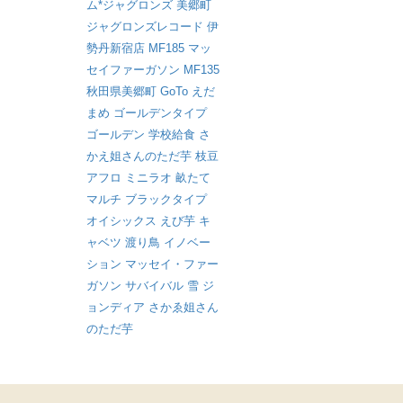
ム*ジャグロンズ
美郷町
ジャグロンズレコード
伊
勢丹新宿店
MF185
マッ
セイファーガソン
MF135
秋田県美郷町
GoTo
えだ
まめ
ゴールデンタイプ
ゴールデン
学校給食
さ
かえ姐さんのただ芋
枝豆
アフロ
ミニラオ
畝たて
マルチ
ブラックタイプ
オイシックス
えび芋
キ
ャベツ
渡り鳥
イノベー
ション
マッセイ・ファー
ガソン
サバイバル
雪
ジ
ョンディア
さかゑ姐さん
のただ芋