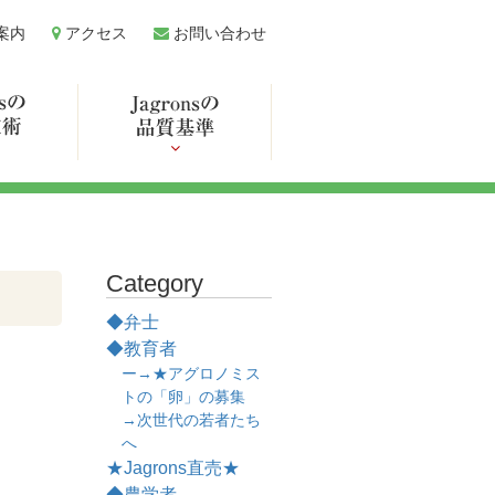
案内
アクセス
お問い合わせ
Category
◆弁士
◆教育者
ー→★アグロノミス
トの「卵」の募集
→次世代の若者たち
へ
★Jagrons直売★
◆農学者