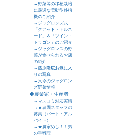
→野菜等の移植栽培
に最適な電動型移植
機のご紹介
→ジャグロンズ式
「クアッド・トルネ
ード」＆「ツイン・
ドラゴン」のご紹介
→ジャグロンズの野
菜が食べられるお店
の紹介
→藤原隆広お気に入
りの写真
→只今のジャグロン
ズ野菜情報
◆農業家・生産者
→マスコミ対応実績
→★農園スタッフの
募集（パート・アル
バイト）
→★農家めし！！男
の手料理