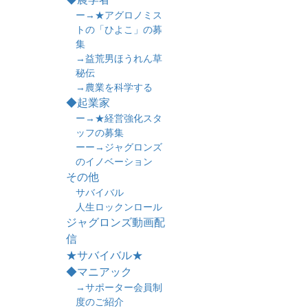
ー→★アグロノミス
トの「ひよこ」の募
集
→益荒男ほうれん草
秘伝
→農業を科学する
◆起業家
ー→★経営強化スタ
ッフの募集
ーー→ジャグロンズ
のイノベーション
その他
サバイバル
人生ロックンロール
ジャグロンズ動画配
信
★サバイバル★
◆マニアック
→サポーター会員制
度のご紹介