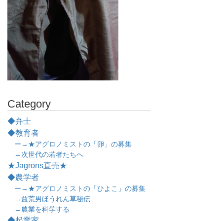
Category
◆弁士
◆教育者
ー→★アグロノミストの「卵」の募集
→次世代の若者たちへ
★Jagrons直売★
◆農学者
ー→★アグロノミストの「ひよこ」の募集
→益荒男ほうれん草秘伝
→農業を科学する
◆起業家