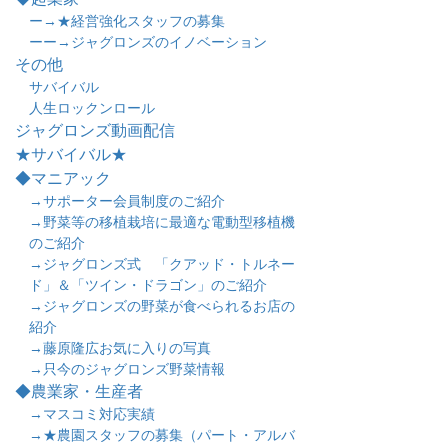
ー→★経営強化スタッフの募集
ーー→ジャグロンズのイノベーション
その他
サバイバル
人生ロックンロール
ジャグロンズ動画配信
★サバイバル★
◆マニアック
→サポーター会員制度のご紹介
→野菜等の移植栽培に最適な電動型移植機
のご紹介
→ジャグロンズ式 「クアッド・トルネー
ド」＆「ツイン・ドラゴン」のご紹介
→ジャグロンズの野菜が食べられるお店の
紹介
→藤原隆広お気に入りの写真
→只今のジャグロンズ野菜情報
◆農業家・生産者
→マスコミ対応実績
→★農園スタッフの募集（パート・アルバ