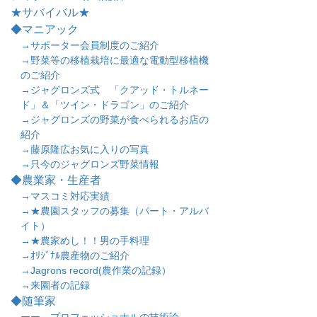
★サバイバル★
◆マニアック
→サポーター会員制度のご紹介
→野菜等の移植栽培に最適な電動型移植機
のご紹介
→ジャグロンズ式 「クアッド・トルネー
ド」＆「ツイン・ドラゴン」のご紹介
→ジャグロンズの野菜が食べられるお店の
紹介
→藤原隆広お気に入りの写真
→只今のジャグロンズ野菜情報
◆農業家・生産者
→マスコミ対応実績
→★農園スタッフの募集（パート・アルバ
イト）
→★農家めし！！男の手料理
→ｵﾘｼﾞﾅﾙ農産物のご紹介
→Jagrons record(農作業の記録）
→来園者の記録
◆随筆家