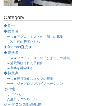
Category
◆弁士
◆教育者
ー→★アグロノミストの「卵」の募集
→次世代の若者たちへ
★Jagrons直売★
◆農学者
ー→★アグロノミストの「ひよこ」の募集
→益荒男ほうれん草秘伝
→農業を科学する
◆起業家
ー→★経営強化スタッフの募集
ーー→ジャグロンズのイノベーション
その他
サバイバル
人生ロックンロール
ジャグロンズ動画配信