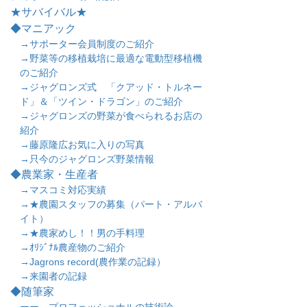
★サバイバル★
◆マニアック
→サポーター会員制度のご紹介
→野菜等の移植栽培に最適な電動型移植機
のご紹介
→ジャグロンズ式 「クアッド・トルネー
ド」＆「ツイン・ドラゴン」のご紹介
→ジャグロンズの野菜が食べられるお店の
紹介
→藤原隆広お気に入りの写真
→只今のジャグロンズ野菜情報
◆農業家・生産者
→マスコミ対応実績
→★農園スタッフの募集（パート・アルバ
イト）
→★農家めし！！男の手料理
→ｵﾘｼﾞﾅﾙ農産物のご紹介
→Jagrons record(農作業の記録）
→来園者の記録
◆随筆家