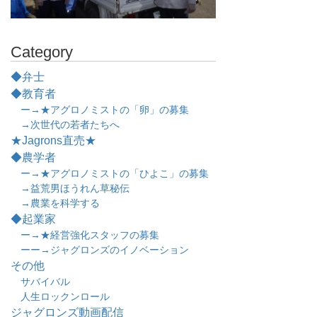
Category
◆弁士
◆教育者
ー→★アグロノミストの「卵」の募集
→次世代の若者たちへ
★Jagrons直売★
◆農学者
ー→★アグロノミストの「ひよこ」の募集
→益荒男ほうれん草秘伝
→農業を科学する
◆起業家
ー→★経営強化スタッフの募集
ーー→ジャグロンズのイノベーション
その他
サバイバル
人生ロックンロール
ジャグロンズ動画配信