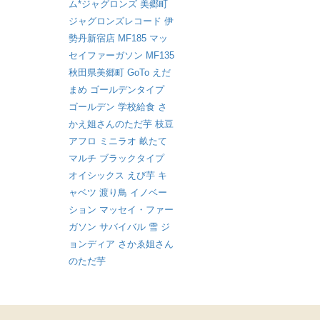
ム*ジャグロンズ
美郷町
ジャグロンズレコード
伊
勢丹新宿店
MF185
マッ
セイファーガソン
MF135
秋田県美郷町
GoTo
えだ
まめ
ゴールデンタイプ
ゴールデン
学校給食
さ
かえ姐さんのただ芋
枝豆
アフロ
ミニラオ
畝たて
マルチ
ブラックタイプ
オイシックス
えび芋
キ
ャベツ
渡り鳥
イノベー
ション
マッセイ・ファー
ガソン
サバイバル
雪
ジ
ョンディア
さかゑ姐さん
のただ芋