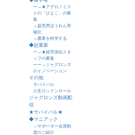
ー→★アグロノミス
トの「ひよこ」の募
集
→益荒男ほうれん草
秘伝
→農業を科学する
◆起業家
ー→★経営強化スタ
ッフの募集
ーー→ジャグロンズ
のイノベーション
その他
サバイバル
人生ロックンロール
ジャグロンズ動画配
信
★サバイバル★
◆マニアック
→サポーター会員制
度のご紹介