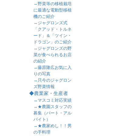
→野菜等の移植栽培
に最適な電動型移植
機のご紹介
→ジャグロンズ式
「クアッド・トルネ
ード」＆「ツイン・
ドラゴン」のご紹介
→ジャグロンズの野
菜が食べられるお店
の紹介
→藤原隆広お気に入
りの写真
→只今のジャグロン
ズ野菜情報
◆農業家・生産者
→マスコミ対応実績
→★農園スタッフの
募集（パート・アル
バイト）
→★農家めし！！男
の手料理