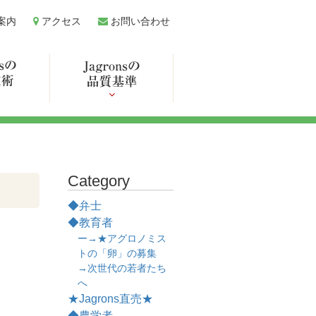
案内
アクセス
お問い合わせ
Category
◆弁士
◆教育者
ー→★アグロノミス
トの「卵」の募集
→次世代の若者たち
へ
★Jagrons直売★
◆農学者