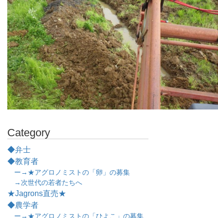
Category
◆弁士
◆教育者
ー→★アグロノミストの「卵」の募集
→次世代の若者たちへ
★Jagrons直売★
◆農学者
ー→★アグロノミストの「ひよこ」の募集