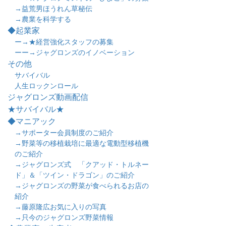
→益荒男ほうれん草秘伝
→農業を科学する
◆起業家
ー→★経営強化スタッフの募集
ーー→ジャグロンズのイノベーション
その他
サバイバル
人生ロックンロール
ジャグロンズ動画配信
★サバイバル★
◆マニアック
→サポーター会員制度のご紹介
→野菜等の移植栽培に最適な電動型移植機
のご紹介
→ジャグロンズ式 「クアッド・トルネー
ド」＆「ツイン・ドラゴン」のご紹介
→ジャグロンズの野菜が食べられるお店の
紹介
→藤原隆広お気に入りの写真
→只今のジャグロンズ野菜情報