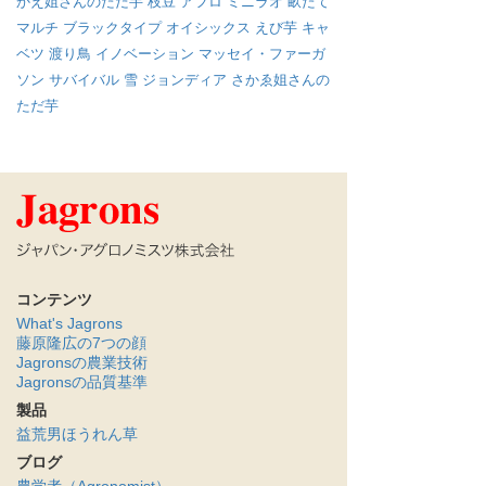
かえ姐さんのただ芋
枝豆
アフロ
ミニラオ
畝たて
マルチ
ブラックタイプ
オイシックス
えび芋
キャ
ベツ
渡り鳥
イノベーション
マッセイ・ファーガ
ソン
サバイバル
雪
ジョンディア
さかゑ姐さんの
ただ芋
コンテンツ
What's Jagrons
藤原隆広の7つの顔
Jagronsの農業技術
Jagronsの品質基準
製品
益荒男ほうれん草
ブログ
農学者（Agronomist）