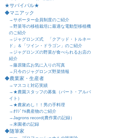
★サバイバル★
◆マニアック
→サポーター会員制度のご紹介
→野菜等の移植栽培に最適な電動型移植機
のご紹介
→ジャグロンズ式 「クアッド・トルネー
ド」＆「ツイン・ドラゴン」のご紹介
→ジャグロンズの野菜が食べられるお店の
紹介
→藤原隆広お気に入りの写真
→只今のジャグロンズ野菜情報
◆農業家・生産者
→マスコミ対応実績
→★農園スタッフの募集（パート・アルバ
イト）
→★農家めし！！男の手料理
→ｵﾘｼﾞﾅﾙ農産物のご紹介
→Jagrons record(農作業の記録）
→来園者の記録
◆随筆家