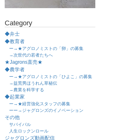
Category
◆弁士
◆教育者
ー→★アグロノミストの「卵」の募集
→次世代の若者たちへ
★Jagrons直売★
◆農学者
ー→★アグロノミストの「ひよこ」の募集
→益荒男ほうれん草秘伝
→農業を科学する
◆起業家
ー→★経営強化スタッフの募集
ーー→ジャグロンズのイノベーション
その他
サバイバル
人生ロックンロール
ジャグロンズ動画配信