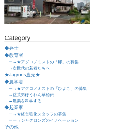
Category
◆弁士
◆教育者
ー→★アグロノミストの「卵」の募集
→次世代の若者たちへ
★Jagrons直売★
◆農学者
ー→★アグロノミストの「ひよこ」の募集
→益荒男ほうれん草秘伝
→農業を科学する
◆起業家
ー→★経営強化スタッフの募集
ーー→ジャグロンズのイノベーション
その他