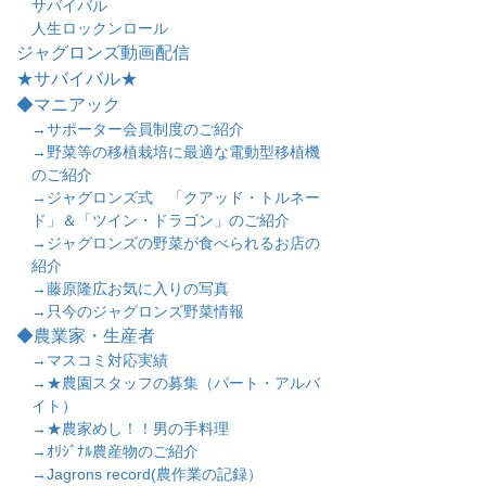
サバイバル
人生ロックンロール
ジャグロンズ動画配信
★サバイバル★
◆マニアック
→サポーター会員制度のご紹介
→野菜等の移植栽培に最適な電動型移植機
のご紹介
→ジャグロンズ式 「クアッド・トルネー
ド」＆「ツイン・ドラゴン」のご紹介
→ジャグロンズの野菜が食べられるお店の
紹介
→藤原隆広お気に入りの写真
→只今のジャグロンズ野菜情報
◆農業家・生産者
→マスコミ対応実績
→★農園スタッフの募集（パート・アルバ
イト）
→★農家めし！！男の手料理
→ｵﾘｼﾞﾅﾙ農産物のご紹介
→Jagrons record(農作業の記録）