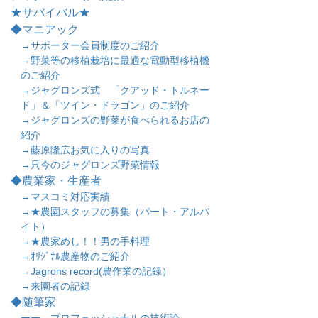
★サバイバル★
◆マニアック
→サポーター会員制度のご紹介
→野菜等の移植栽培に最適な電動型移植機
のご紹介
→ジャグロンズ式 「クアッド・トルネー
ド」＆「ツイン・ドラゴン」のご紹介
→ジャグロンズの野菜が食べられるお店の
紹介
→藤原隆広お気に入りの写真
→只今のジャグロンズ野菜情報
◆農業家・生産者
→マスコミ対応実績
→★農園スタッフの募集（パート・アルバ
イト）
→★農家めし！！男の手料理
→ｵﾘｼﾞﾅﾙ農産物のご紹介
→Jagrons record(農作業の記録）
→来園者の記録
◆随筆家