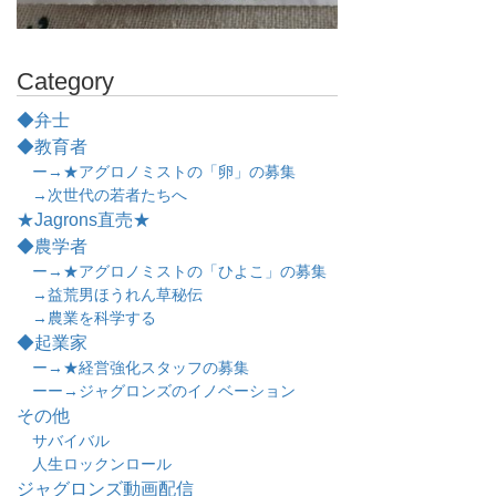
Category
◆弁士
◆教育者
ー→★アグロノミストの「卵」の募集
→次世代の若者たちへ
★Jagrons直売★
◆農学者
ー→★アグロノミストの「ひよこ」の募集
→益荒男ほうれん草秘伝
→農業を科学する
◆起業家
ー→★経営強化スタッフの募集
ーー→ジャグロンズのイノベーション
その他
サバイバル
人生ロックンロール
ジャグロンズ動画配信