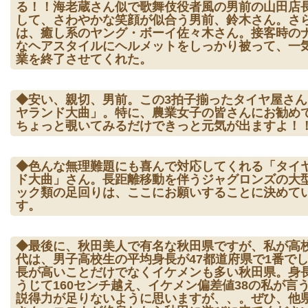
る！！海老蔵さん似で歌舞伎役者風の男前の山田店
して、さわやかな笑顔が似合う男前、鈴木さん。さ
は、癒し系のヤング・ボーイ佐々木さん。接客時の
なヘアスタイルにヘルメットをしっかり被って、一
業を終了させてくれた。
◆安い、親切、男前。この3拍子揃ったタイヤ屋さん
ヤランド大曲」。特に、農業女子の皆さんにお勧め
ちょっと覗いてみるだけできっと元気が出ますよ！
◆色んな無理難題にも喜んで対応してくれる「タイ
ド大曲」さん。長距離移動を伴うジャグロンズの大
ック類の足回りは、ここにお願いすることに決めて
す。
◆最後に、秋田美人で有名な秋田県ですが、私が高
代は、男子高校生の平均身長が47都道府県で1番で
長が高いことだけでなくイケメンも多い秋田県。身
うじて160センチ越え、イケメン偏差値38の私が言
説得力が足りないように思いますが、、。ぜひ、他