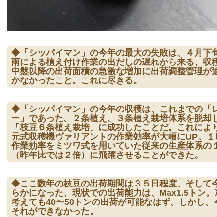
◆「シッパイマン」の今年の最大の失敗は、４月下
雨による植え付け作業の出だしの遅れから来る、収
中盤以降の出荷面積の急激な増加に出荷調整管理が
かなかったこと。これに尽きる。
◆「シッパイマン」の今年の収穫は、これまでの「
ー」であった、２条植え、３条植え栽培体系を脱却
「枝豆６条植え栽培」に成功したことだ。これによ
元式収穫機ヴァリアントの作業効率が大幅にUP。１
作業効率をミツワ式を用いていた従来の生産体系の
（昨年比では２倍）に飛躍させることができた。
◆ここ数年の枝豆の出荷期間は３５日程度、そして
らかになった、現状での出荷能力は、Max1.5トン。
考えても40〜50トンの出荷が可能なはず、しかし、
それができなかった。