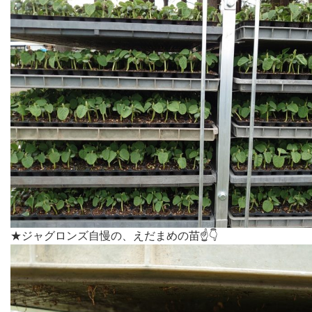
★ジャグロンズ自慢の、えだまめの苗☝👇