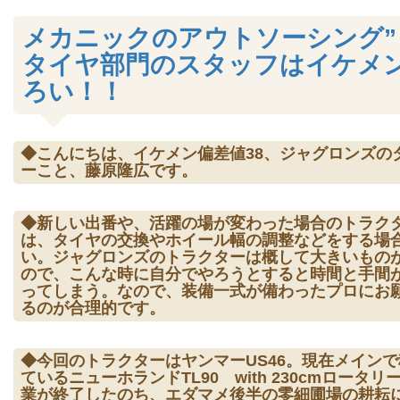
メカニックのアウトソーシング”
タイヤ部門のスタッフはイケメ
ろい！！
◆こんにちは、イケメン偏差値38、ジャグロンズの
ーこと、藤原隆広です。
◆新しい出番や、活躍の場が変わった場合のトラク
は、タイヤの交換やホイール幅の調整などをする場
い。ジャグロンズのトラクターは概して大きいもの
ので、こんな時に自分でやろうとすると時間と手間
ってしまう。なので、装備一式が備わったプロにお
るのが合理的です。
◆今回のトラクターはヤンマーUS46。現在メイン
ているニューホランドTL90 with 230cmロータリ
業が終了したのち、エダマメ後半の零細圃場の耕耘に1