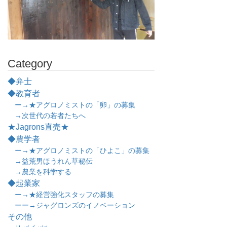
Category
◆弁士
◆教育者
ー→★アグロノミストの「卵」の募集
→次世代の若者たちへ
★Jagrons直売★
◆農学者
ー→★アグロノミストの「ひよこ」の募集
→益荒男ほうれん草秘伝
→農業を科学する
◆起業家
ー→★経営強化スタッフの募集
ーー→ジャグロンズのイノベーション
その他