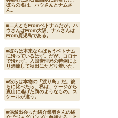
美郷町にある飯詰駅に到着した。
彼らの名は、ハウさんとナムさ
ん。
■二人ともFromベトナムだが。ハ
ウさんはFrom大阪、ナムさんは
From鹿児島である。
■彼らは本来ならばもうベトナム
に帰っているはず。だが、コロナ
で帰れず、入国管理局の特例によ
り漂流して秋田にたどり着いた。
■彼らは本物の「渡り鳥」だ。彼
らに比べたら、私は、ケージから
裏山に逃げた鶏のようなもの。ス
ケールが違う。
■偶然出会った紹介業者さんの紹
介でジャグロンズに参加すること