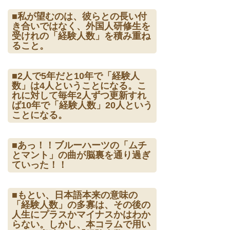
■私が望むのは、彼らとの長い付
き合いではなく、外国人研修生を
受けれの「経験人数」を積み重ね
ること。
■2人で5年だと10年で「経験人
数」は4人ということになる。こ
れに対して毎年2人ずつ更新すれ
ば10年で「経験人数」20人という
ことになる。
■あっ！！ブルーハーツの「ムチ
とマント」の曲が脳裏を通り過ぎ
ていった！！
■もとい、日本語本来の意味の
「経験人数」の多寡は、その後の
人生にプラスかマイナスかはわか
らない。しかし、本コラムで用い