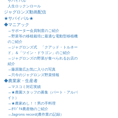
サバイバル
人生ロックンロール
ジャグロンズ動画配信
★サバイバル★
◆マニアック
→サポーター会員制度のご紹介
→野菜等の移植栽培に最適な電動型移植機
のご紹介
→ジャグロンズ式 「クアッド・トルネー
ド」＆「ツイン・ドラゴン」のご紹介
→ジャグロンズの野菜が食べられるお店の
紹介
→藤原隆広お気に入りの写真
→只今のジャグロンズ野菜情報
◆農業家・生産者
→マスコミ対応実績
→★農園スタッフの募集（パート・アルバ
イト）
→★農家めし！！男の手料理
→ｵﾘｼﾞﾅﾙ農産物のご紹介
→Jagrons record(農作業の記録）