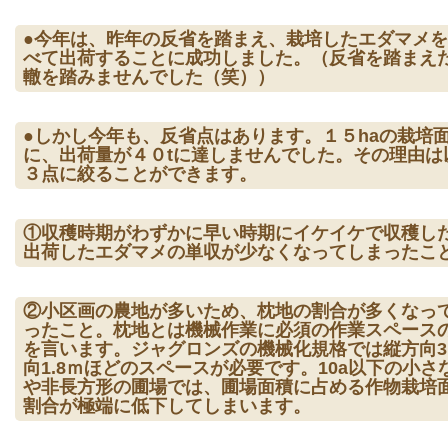
●今年は、昨年の反省を踏まえ、栽培したエダマメ
べて出荷することに成功しました。（反省を踏まえ
轍を踏みませんでした（笑））
●しかし今年も、反省点はあります。１５haの栽培
に、出荷量が４０tに達しませんでした。その理由は
３点に絞ることができます。
①収穫時期がわずかに早い時期にイケイケで収穫し
出荷したエダマメの単収が少なくなってしまったこ
②小区画の農地が多いため、枕地の割合が多くなっ
ったこと。枕地とは機械作業に必須の作業スペース
を言います。ジャグロンズの機械化規格では縦方向3
向1.8ｍほどのスペースが必要です。10a以下の小さ
や非長方形の圃場では、圃場面積に占める作物栽培
割合が極端に低下してしまいます。