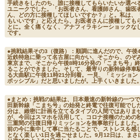
手続きをしたのち、誰に接種してもらいたいか選べ
ユニークでした。「お医者さん、看護師さん、歯医
ん、どの方に接種してほしいですか？」と。私は、
もいいです」と応えたら、お医者さんに接種しても
とに。全く痛くなく、アナフィラキシーショックなし
です。
●挑戦結果その3（復路）：順調に進んだので、午後
近鉄特急に乗って名古屋に向かい、そこから、のぞ
東京まで、そこから午後8時16分発の「こまち号」
ることができました。そして、最寄りの新幹線停車
る大曲駅に午後11時21分到着。一見、「ミッション
ポッシブル」だと思いましたが。上手くいきました
●まとめ：挑戦の結果は、日本最速の新幹線の一つ
田新幹線「こまち号」の始発と終電で往復可能でし
分は、緻密に計画を立てるタイプの人間ではありま
が、今回はスマホを活用して、コロナ接種のための
三重間の往復日帰りミッションを無事敢行しました
前の今に集中して事に当たることで、ストレスを感
となく楽しい1日を過ごせました。9月12日は、まさ