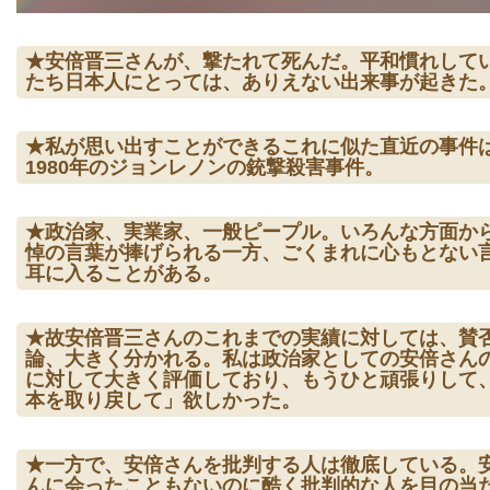
★安倍晋三さんが、撃たれて死んだ。平和慣れして
たち日本人にとっては、ありえない出来事が起きた
★私が思い出すことができるこれに似た直近の事件
1980年のジョンレノンの銃撃殺害事件。
★政治家、実業家、一般ピープル。いろんな方面か
悼の言葉が捧げられる一方、ごくまれに心もとない
耳に入ることがある。
★故安倍晋三さんのこれまでの実績に対しては、賛
論、大きく分かれる。私は政治家としての安倍さん
に対して大きく評価しており、もうひと頑張りして
本を取り戻して」欲しかった。
★一方で、安倍さんを批判する人は徹底している。
んに会ったこともないのに酷く批判的な人を目の当