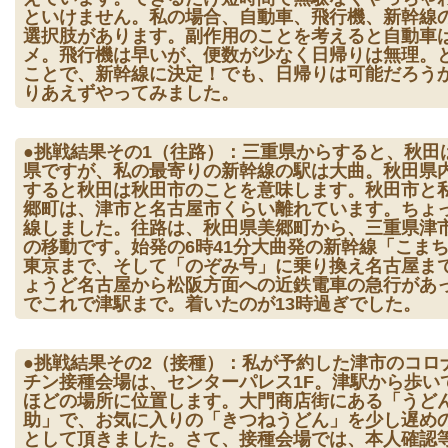
といけません。私の場合、自動車、飛行機、新幹線の
選択肢があります。副作用のことを考えると自動車
メ。飛行機は早いが、便数が少なく日帰りは無理。
ことで、新幹線に決定！でも、日帰りは可能だろう
りあえずやってみました。
●挑戦結果その1（往路）：三重県からすると、秋田
県ですが、私の最寄りの新幹線の駅は大曲。秋田県
すると秋田は秋田市のことを意味します。秋田市と
郷町は、津市と名古屋市くらい離れています。ちょ
線しました。往路は、秋田県美郷町から、三重県津
の移動です。始発の6時41分大曲発の新幹線「こま
東京まで、そして「のぞみ号」に乗り換え名古屋ま
ょうど名古屋から松阪方面への近鉄電車の急行があ
でこれで津駅まで。着いたのが13時過ぎでした。
●挑戦結果その2（接種）：私が予約した津市のコロ
チン接種会場は、センターパレス1F。津駅から歩いて
ほどの場所に位置します。大門商店街にある「うど
助」で、お気に入りの「きつねうどん」を少し遅め
として頂きました。さて、接種会場では、本人確認