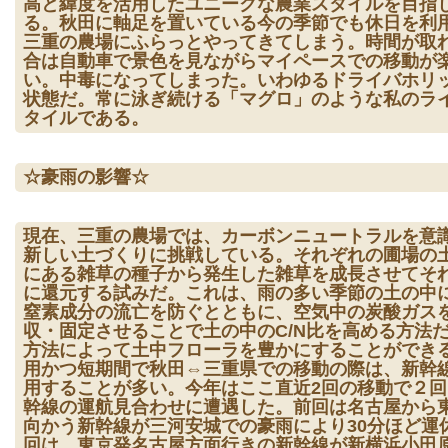
高と緯度を活用したユニークな農業スタイルを目指
る。秋田に軸足を置いている今の季節でも休日を利
三重の農場にふらっとやってきてしまう。時間が取
合は自動車で景色を見ながらマイペースでの移動が
い。中毒になってしまった。いわゆるドライバホリ
状態だ。常に泳ぎ続ける「マグロ」のような私のラ
タイルである。
☆豪雨の影響☆
現在、三重の農場では、カーボンニュートラルを意
新しい土づくりに挑戦している。それぞれの圃場の
にある雑草の種子から発生した雑草を成長させてそ
に還元する試みだ。これは、雨の多い季節の土の中
窒素成分の流亡を防ぐとともに、空気中の炭酸ガス
収・固定させることで土の中のC/N比を高める方法
方法によって土中フローラを豊かにすることができ
用かつ短期間で秋田⇔三重県での移動の際は、新幹
用することが多い。今年はここ直近2回の移動で２回
幹線の運航見合わせに遭遇した。前回は名古屋から
向かう新幹線が三河安城での豪雨により30分ほど運
回は、東京発名古屋方面行きの新幹線が新横浜小田