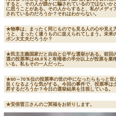
すると、その人が誰かに騙されているのではないか
に思うことがある。その人からすると、私がメディ
されているのだろうか？それはわからない。
★物事は、まったく同じものでも見る人の心や見え
うと、まったく違うものに捉えられてしまう。未来
ポン大丈夫だろうか？
★民主主義国家だと自由と公平な選挙がある。前回
選の投票率は48.8％と有権者の半分以上が投票を棄
いる。私もその一人だった。
★60～70％位の投票率の世の中になったらもっと世
良くなるような気がする。今回の事件で、投票率は
昇するだろうか？今日の選挙結果を注視している。
★安倍晋三さんのご冥福をお祈りします。