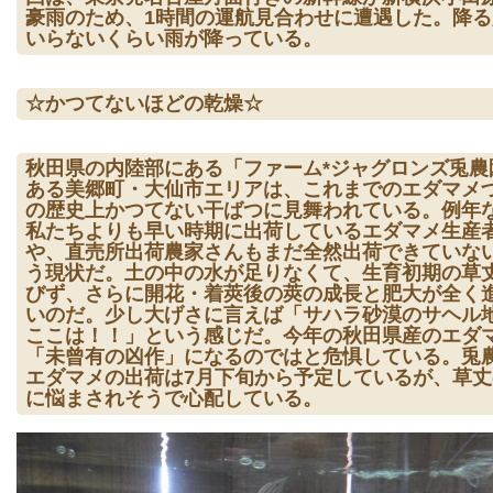
豪雨のため、1時間の運航見合わせに遭遇した。降る
いらないくらい雨が降っている。
☆かつてないほどの乾燥☆
秋田県の内陸部にある「ファーム*ジャグロンズ兎農
ある美郷町・大仙市エリアは、これまでのエダマメ
の歴史上かつてない干ばつに見舞われている。例年
私たちよりも早い時期に出荷しているエダマメ生産
や、直売所出荷農家さんもまだ全然出荷できていな
う現状だ。土の中の水が足りなくて、生育初期の草
びず、さらに開花・着莢後の莢の成長と肥大が全く
いのだ。少し大げさに言えば「サハラ砂漠のサヘル
ここは！！」という感じだ。今年の秋田県産のエダ
「未曾有の凶作」になるのではと危惧している。兎
エダマメの出荷は7月下旬から予定しているが、草丈
に悩まされそうで心配している。