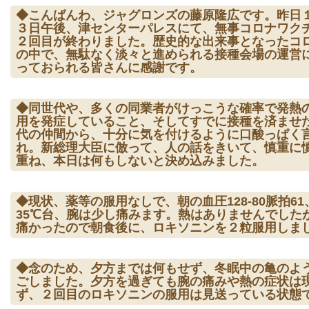
◆こんばんわ、ジャグロンズの藤原隆広です。昨日
３日午後、津センターパレスにて、無事コロナワク
２回目が終わりました。歴史的な出来事となったコ
の中で、無駄なく淡々と進められる接種会場の運営
っておられる皆さんに感謝です。
◆同世代や、多くの同業者がけっこうな確率で発熱
用を発症していること、そしてすでに接種を済ませ
代の仲間から、十分に気を付けるように口酸っぱく
れ。新総理大臣に倣って、人の話をきいて、慎重に
重ね、本日は何もしないと決め込みました。
◆現状、薬等の服用なしで、朝の血圧128-80脈拍61
35℃台、腕は少し痛みます。熱はありませんでした
痛かったので朝食後に、ロキソニンを２粒服用しま
◆念のため、夕方までは何もせず、冬眠中の亀のよ
ごしました。夕方を過ぎても腕の痛みや熱の症状は
ず、２回目のロキソニンの服用は見送っている状態