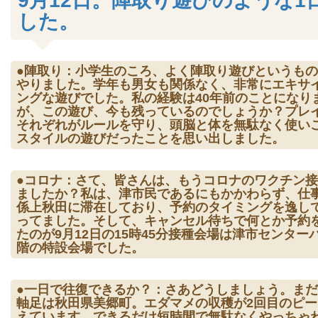
9月12日。陣取り遊びのような1
した。
●陣取り：小学生のころ、よく陣取り遊びというも
やりました。学年も男女も関係なく、非常にエキサ
ングな遊びでした。私の経験は40年前のことになり
が、この遊び、今も残っているのでしょうか？プレ
それぞれがルールを守り、頭脳と体を無駄なく使い
スタイルの遊びだったことを思い出しました。
●コロナ：さて、皆さんは、もうコロナのワクチン
ましたか？私は、津市民であるにもかかわらず、仕
係上秋田に滞在しており、予約のタイミングを逸し
ってました。そして、キャンセル待ちで何とか予約
たのが9月12日の15時45分接種会場は津市センター
階の特設会場でした。
●一日で往復できるか？：さあどうしましょう。ま
軸足は秋田県美郷町。エダマメの収穫が2回目のピー
えています。できるだけ短時間で無駄なくやっちゃ